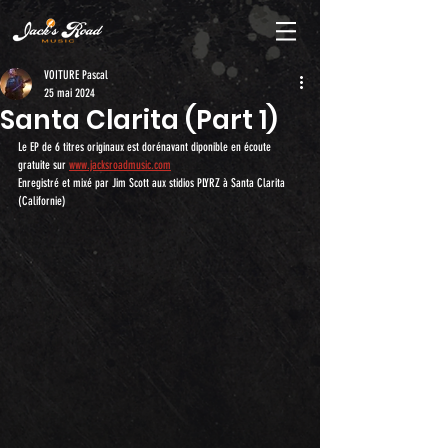
VOITURE Pascal
25 mai 2024
Santa Clarita (Part 1)
Le EP de 6 titres originaux est dorénavant diponible en écoute 
gratuite sur 
www.jacksroadmusic.com
Enregistré et mixé par Jim Scott aux stidios PLYRZ à Santa Clarita 
(Californie)