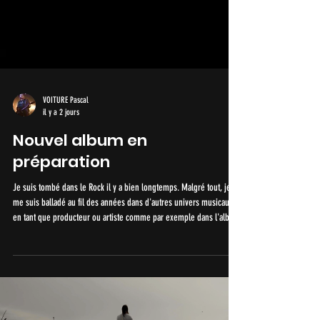
VOITURE Pascal
il y a 2 jours
Nouvel album en
préparation
Je suis tombé dans le Rock il y a bien longtemps. Malgré tout, je
me suis balladé au fil des années dans d'autres univers musicaux
en tant que producteur ou artiste comme par exemple dans l'album
"Voyage Intérieur" avec un orchestre classique de 30 musiciens. Je
souhaitais voyager à travers une musique que j'écoute à tête
reposée presque chaque jour. Je veux parler du Jazz. Le Jazz de
Diana Krall, de Nora Jones, de Terez Montcalm etc. Cette musique