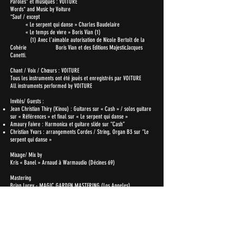
Paroles* et musiques : VOITURE
Words* and Music by Voiture
*Sauf / except
« Le serpent qui danse » Charles Baudelaire
« Le temps de vivre » Boris Vian (1)
(1) Avec l’aimable autorisation de Nicole Bertolt de la
Cohérie Boris Vian et des Editions MajesticJacques
Canetti.
Chant / Voix / Chœurs : VOITURE
Tous les instruments ont été joués et enregistrés par VOITURE
All instruments performed by VOITURE
Invités/ Guests :
Jean Christian Thiry (Kinou) : Guitares sur « Cash » / solos guitare
sur « Références » et final sur « Le serpent qui danse »
Amaury Faivre : Harmonica et guitare slide sur “Cash”
Christian Yvars : arrangements Cordes / String, Organ B3 sur “Le
serpent qui danse »
Mixage/ Mix by
Kris « Banel » Arnaud à Warmaudio (Décines 69)
Mastering
Brian Lucey - MAGIC GARDEN MASTERING (Los Angeles)
Pochette album /design :
Octaves Anders – Philippe Bonhomme (photo)
Merci / thanks :